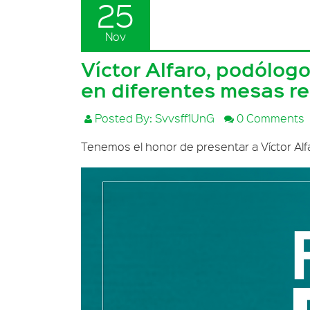
25
Nov
Víctor Alfaro, podólog
en diferentes mesas r
Posted By: Svvsff1UnG
0 Comments
Tenemos el honor de presentar a Víctor Alf