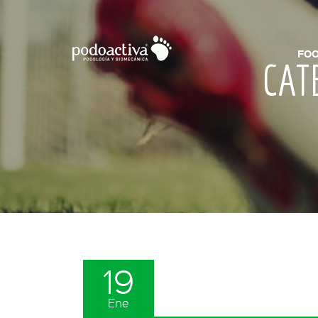
FOO
CAT
19
Ene