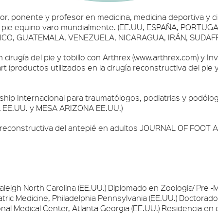
r, ponente y profesor en medicina, medicina deportiva y ciru
ca y pie equino varo mundialmente. (EE.UU, ESPAÑA, PORT
ICO, GUATEMALA, VENEZUELA, NICARAGUA, IRÁN, SUDAFR
cirugía del pie y tobillo con Arthrex (www.arthrex.com) y Inv
t (productos utilizados en la cirugía reconstructiva del pie
hip Internacional para traumatólogos, podiatrias y podólogo
A EE.UU. y MESA ARIZONA EE.UU.)
ía reconstructiva del antepié en adultos JOURNAL OF FOO
aleigh North Carolina (EE.UU.) Diplomado en Zoologia/ Pre -
tric Medicine, Philadelphia Pennsylvania (EE.UU.) Doctorado
l Medical Center, Atlanta Georgia (EE.UU.) Residencia en cir