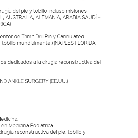
gía del pie y tobillo incluso misiones
UGAL, AUSTRALIA, ALEMANIA, ARABIA SAUDÍ –
ICA)
entor de Trimit Drill Pin y Cannulated
 y tobillo mundialmente.) (NAPLES FLORIDA
s dedicados a la cirugía reconstructiva del
T AND ANKLE SURGERY (EE.UU.)
Medicina.
 en Medicina Podiatrica
ugía reconstructiva del pie, tobillo y